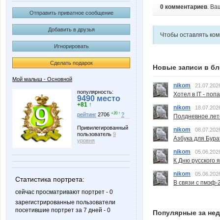
0 комментариев
. Ва
Отправить приватное сообщение
Добавить в друзья
Чтобы оставлять ко
Игнорировать
Сделать подарок
Новые записи в бл
Мой малыш - Основной
nikom
21.07.202
популярность:
Хотел в IT - поп
9490 место
+81 ↑
nikom
18.07.202
+20 ↑
рейтинг
2706
?
Полдневное лет
Привилегированный
nikom
08.07.202
пользователь
9
Азбука для Бура
уровня
nikom
05.06.202
К Дню русского 
nikom
05.06.202
Статистика портрета:
В связи с пмэф-
сейчас просматривают портрет - 0
зарегистрированные пользователи
посетившие портрет за 7 дней - 0
Популярные за не