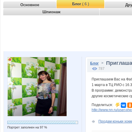
Блог
( 6 )
Основное
Др
Шпионаж
Приглаша
>
Блог
787
Приглашаем Вас на Фаб
1 марта в ТЦ РИО с 16.
В программе: демонстр
другие косметические с
Поделиться:
http://www.nn.ru/user.
Продам коньки хок
Портрет заполнен на 97 %