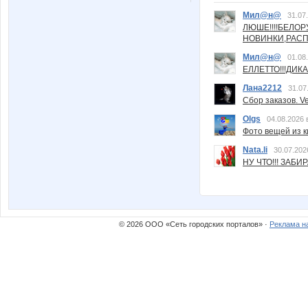
Мил@н@
31.07
ЛЮШЕ!!!!БЕЛО
НОВИНКИ,РАСП
Мил@н@
01.08
ЕЛЛЕТТО!!!ДИК
Лана2212
31.07
Сбор заказов. Ve
Olgs
04.08.2026 
Фото вещей из ки
Nata.li
30.07.202
НУ ЧТО!!! ЗАБИ
© 2026 ООО «Сеть городских порталов» ·
Реклама н