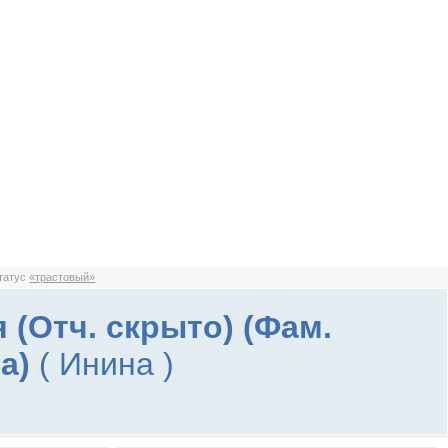
статус
«трастовый»
 (Отч. скрыто) (Фам.
та)
( Инина )