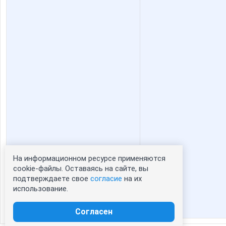
На информационном ресурсе применяются
Статистика портрета:
cookie-файлы. Оставаясь на сайте, вы
подтверждаете свое
согласие
на их
сейчас просматривают портрет - 0
использование.
зарегистрированные пользователи
посетившие портрет за 7 дней - 0
Согласен