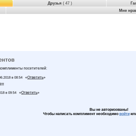
Друзья
( 47 )
Га
Мне нра
ентов
 комплименты посетителей:
«
Ответить
»
06.2018 в 08:54
!!
«
Ответить
»
018 в 09:54
Вы не авторизованы!
Чтобы написать комплимент необходимо
войти
ил