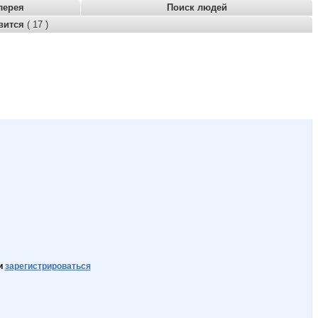
лерея
Поиск людей
вится
( 17 )
и
зарегистрироваться