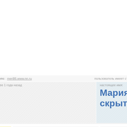
упс
:
meri86.www.nn.ru
пользователь имеет 
е 1 года назад
настоящее имя:
Мария
скры