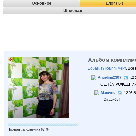
Основное
Блог
( 6 )
Шпионаж
Альбом комплим
Добавить комплимент
. Все
Angelina2307
12.
С ДНЁМ РОЖДЕНИЯ!
Машупс
12.06.2
Спасибо!
Портрет заполнен на 97 %