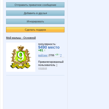
Отправить приватное сообщение
Добавить в друзья
Игнорировать
Сделать подарок
Мой малыш - Основной
популярность:
9490 место
+81 ↑
+20 ↑
рейтинг
2706
?
Привилегированный
пользователь
9
уровня